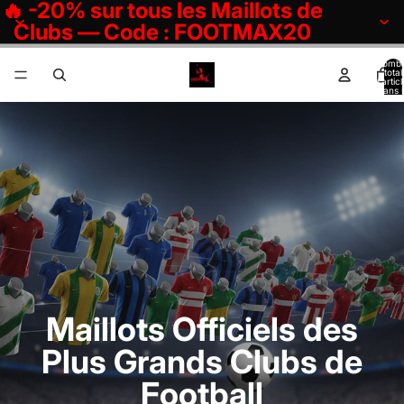
🔥 -20% sur tous les Maillots de
Clubs — Code : FOOTMAX20
Nomb
total
d’artic
dans l
panier:
Maillots Officiels des
Plus Grands Clubs de
Football